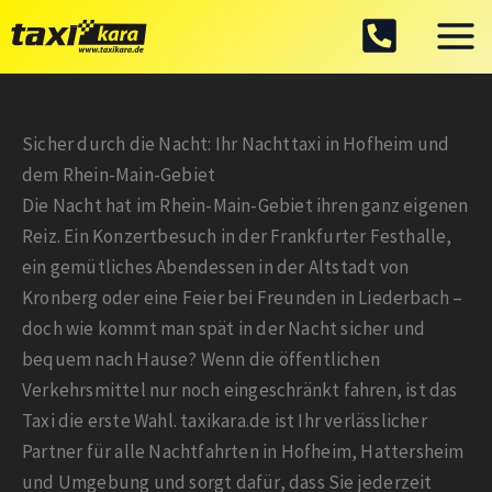
Zum
Inhalt
springen
Sicher durch die Nacht: Ihr Nachttaxi in Hofheim und
dem Rhein-Main-Gebiet
Die Nacht hat im Rhein-Main-Gebiet ihren ganz eigenen
Reiz. Ein Konzertbesuch in der Frankfurter Festhalle,
ein gemütliches Abendessen in der Altstadt von
Kronberg oder eine Feier bei Freunden in Liederbach –
doch wie kommt man spät in der Nacht sicher und
bequem nach Hause? Wenn die öffentlichen
Verkehrsmittel nur noch eingeschränkt fahren, ist das
Taxi die erste Wahl. taxikara.de ist Ihr verlässlicher
Partner für alle Nachtfahrten in Hofheim, Hattersheim
und Umgebung und sorgt dafür, dass Sie jederzeit